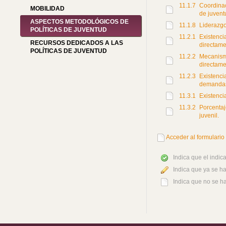
11.1.7
Coordinac
MOBILIDAD
de juvent
ASPECTOS METODOLÓGICOS DE
11.1.8
Liderazgo
POLÍTICAS DE JUVENTUD
11.2.1
Existenci
RECURSOS DEDICADOS A LAS
directame
POLÍTICAS DE JUVENTUD
11.2.2
Mecanismo
directame
11.2.3
Existenci
demandas
11.3.1
Existenci
11.3.2
Porcentaj
juvenil.
Acceder al formulario 
Indica que el indi
Indica que ya se h
Indica que no se h