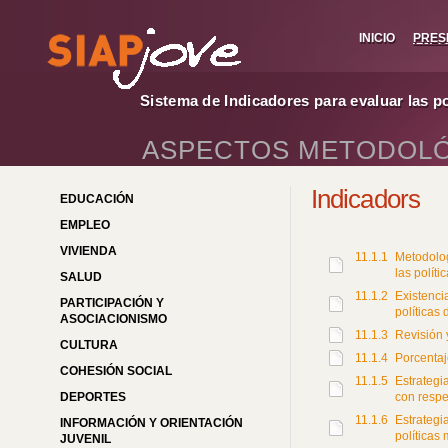
INICIO
PRES
Sistema de Indicadores para evaluar las p
ASPECTOS METODOLÓG
Indicadors
EDUCACIÓN
EMPLEO
VIVIENDA
11.1.1
Metodolog
las políti
SALUD
11.1.2
Existenci
PARTICIPACIÓN Y
políticas 
ASOCIACIONISMO
11.1.3
Revisión 
CULTURA
11.1.4
Porcentaj
COHESIÓN SOCIAL
11.1.5
Estrategi
DEPORTES
con respec
11.1.6
Estrategia
INFORMACIÓN Y ORIENTACIÓN
políticas
JUVENIL