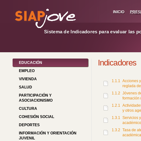
INICIO
PRES
Sistema de Indicadores para evaluar las p
Indicadores
EDUCACIÓN
EMPLEO
VIVIENDA
1.1.1
Acciones y
reglada de
SALUD
1.1.2
Jóvenes de
PARTICIPACIÓN Y
formación 
ASOCIACIONISMO
1.2.1
Actividade
CULTURA
y otros ag
COHESIÓN SOCIAL
1.3.1
Servicios 
académico 
DEPORTES
1.3.2
Tasa de at
INFORMACIÓN Y ORIENTACIÓN
académica
JUVENIL